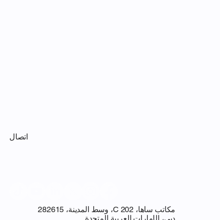
اتصال
مكاتب ساها، C 202، وسط المدينة، 282615
دبي، الإمارات العربية المتحدة