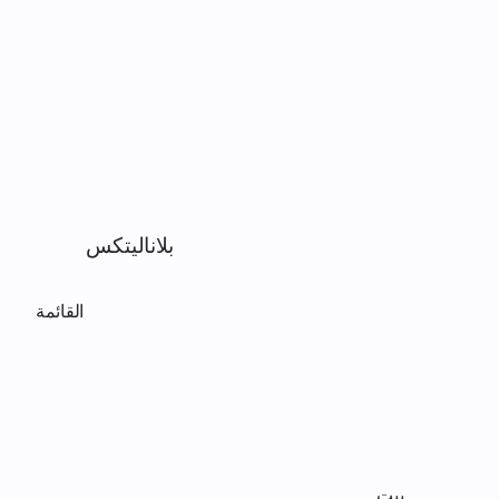
بلاناليتكس
القائمة
بيت