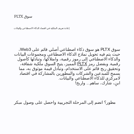
PLTX سوق
إعادة تعريف الملكية في اقتصاد الذكاء الاصطناعي والبيانات.
سوق PLTX هو سوق ذكاء اصطناعي أصلي قائم على Web3،
حيث يتم فيه تحويل نماذج الذكاء الاصطناعي ومجموعات البيانات
والذكاء الاصطناعي إلى رموز رقمية، وامتلاكها، وتبادلها كأصول
رقمية. وبفضل رمز
PLTX
المميز، يتيح السوق ملكية شفافة،
وتحقيق ربح قائم على الاستخدام، وتبادل قيمة موثوق به، مما
يسمح للمبدعين والشركات والمطورين بالمشاركة في اقتصاد
لامركزي للذكاء الاصطناعي والبيانات.
ابنِ، شارك، ساهم... واربح!
مطور؟ انضم إلى المرحلة التجريبية واحصل على وصول مبكر