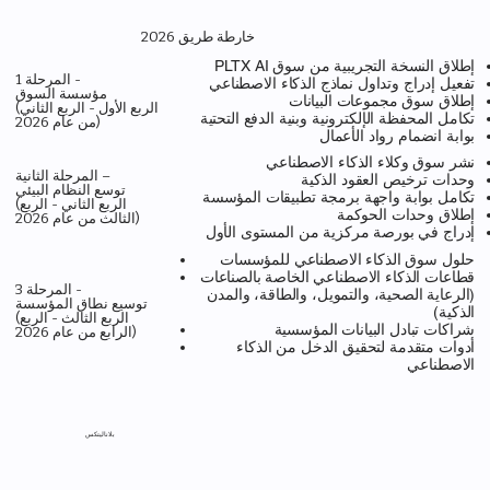
خارطة طريق 2026
إطلاق النسخة التجريبية من سوق PLTX AI
المرحلة 1 -
تفعيل إدراج وتداول نماذج الذكاء الاصطناعي
مؤسسة السوق
إطلاق سوق مجموعات البيانات
(الربع الأول - الربع الثاني
تكامل المحفظة الإلكترونية وبنية الدفع التحتية
من عام 2026)
بوابة انضمام رواد الأعمال
نشر سوق وكلاء الذكاء الاصطناعي
المرحلة الثانية –
وحدات ترخيص العقود الذكية
توسع النظام البيئي
تكامل بوابة واجهة برمجة تطبيقات المؤسسة
(الربع الثاني - الربع
إطلاق وحدات الحوكمة
الثالث من عام 2026)
إدراج في بورصة مركزية من المستوى الأول
حلول سوق الذكاء الاصطناعي للمؤسسات
قطاعات الذكاء الاصطناعي الخاصة بالصناعات
المرحلة 3 -
(الرعاية الصحية، والتمويل، والطاقة، والمدن
توسيع نطاق المؤسسة
الذكية)
(الربع الثالث - الربع
شراكات تبادل البيانات المؤسسية
الرابع من عام 2026)
أدوات متقدمة لتحقيق الدخل من الذكاء
الاصطناعي
بلاناليتكس